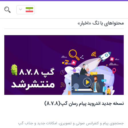
محتواهای با تگ «اخبار»
نسخه جدید اندروید پیام رسان گپ(8.7.8)
جستجوی پیام و کنفرانس صوتی و تصویری، امکانات جدید و جذاب گپ