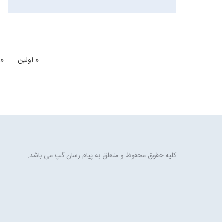
« اولین
« 
کلیه حقوق محفوظ و متعلق به پیام رسان گپ می باشد.