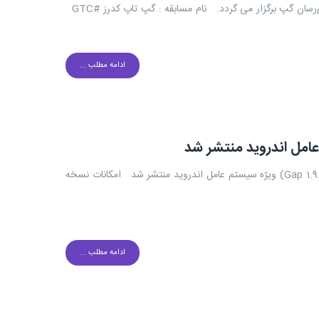
نخستین مسابقه‌ی برنامه‌نویسی با هدف تولید سرویس‌های تعاملی بر بستر پیام‌رسان گپ برگزار می گردد. نام مسابقه : گپ تاپ کدرز #GTC
ادامه مطلب ...
عرض سلام و ارادت خدمت شما حامیان گپ : نسخه جدید پیام رسان گپ (Gap 1.9.8) ویژه سیستم عامل اندروید منتشر شد امکانات نسخه
ادامه مطلب ...