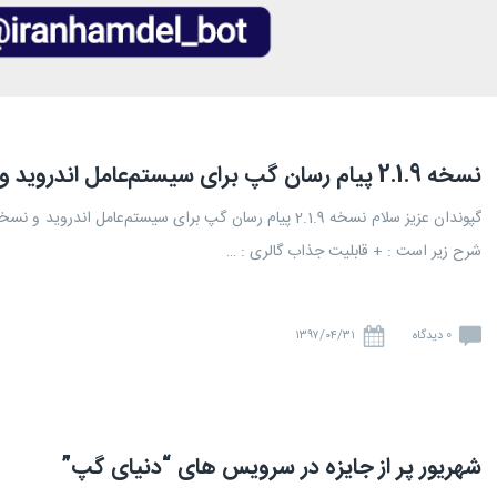
نسخه 2.1.9 پیام رسان گپ برای سیستم‌عامل‌ اندروید و نسخه‌ی 1.6 گپ برای iOS منتشر شد
شرح زیر است : + قابلیت جذاب گالری : …
0 دیدگاه
۱۳۹۷/۰۴/۳۱
شهریور پر از جایزه در سرویس های “دنیای گپ”