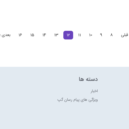
قبلی
8
9
10
11
12
13
14
15
16
بعدی »
دسته ها
اخبار
ویژگی های پیام رسان گپ