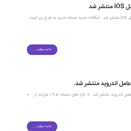
همراهان عزیز گپ سلام ورژن جدید پیام رسان گپ (Gap 1.5) برای سیستم عامل iOS منتشر شد امکانات جدید نسخه جدید به شرح زیر است :
ادامه مطلب ...
گپوندان عزیز سلام ; نسخه جدید پیام رسان گپ (1.9.5 Gap) ویژه سیستم عامل اندروید منتشر شد. ❇️ تازه های نسخه 1.9.5 عبارتند از : +
ادامه مطلب ...