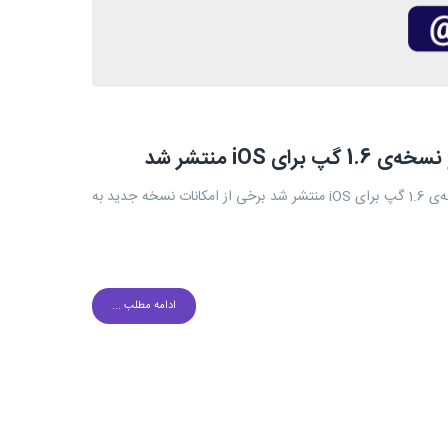
گپوندان عزیز سلام نسخه 2.1.9 پیام رسان گپ برای سیستم‌عامل‌ اندروید و نسخه‌ی 1.6 گپ برای iOS منتشر شد برخی از امکانات نسخه جدید به
ادامه مطلب ...